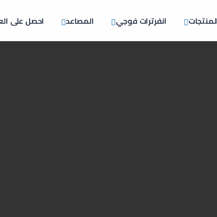
لمنتجات
انفرترات فوجي
المصاعد
احصل على ال