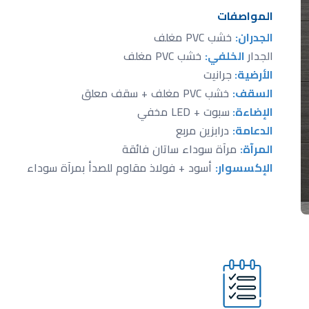
المواصفات
الجدران:
خشب PVC مغلف
الجدار
الخلفي:
خشب PVC مغلف
الأرضية:
جرانيت
السقف:
خشب PVC مغلف + سقف معلق
الإضاءة:
سبوت + LED مخفي
الدعامة:
درابزين مربع
المرآة:
مرآة سوداء ساتان فائقة
الإكسسوار:
أسود + فولاذ مقاوم للصدأ بمرآة سوداء