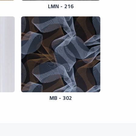
LMN - 216
MB - 302