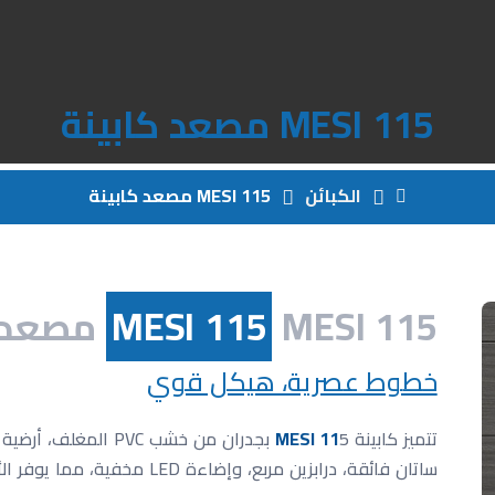
MESI 115 مصعد كابينة
الكبائن
MESI 115 مصعد كابينة
MESI 115 مصعد كابينة
MESI 115
خطوط عصرية، هيكل قوي
تتميز كابينة
MESI 11
5 بجدران من خشب PVC
ساتان فائقة، درابزين مربع، وإضاءة LED مخفية، مما يوفر الأناقة والأداء طويل الأمد في المساحات التجارية.