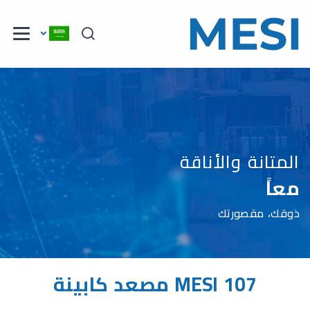
المتانة والأناقة
معاً
ذوقك، مقصورتك
MESI 107 مصعد كابينة