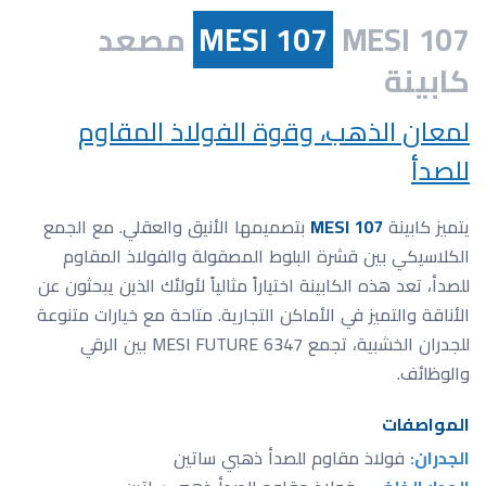
MESI 107
MESI 107 مصعد
كابينة
لمعان الذهب، وقوة الفولاذ المقاوم
للصدأ
يتميز كابينة
MESI 107
بتصميمها الأنيق والعقلي. مع الجمع
الكلاسيكي بين قشرة البلوط المصقولة والفولاذ المقاوم
للصدأ، تعد هذه الكابينة اختياراً مثالياً لأولئك الذين يبحثون عن
الأناقة والتميز في الأماكن التجارية. متاحة مع خيارات متنوعة
للجدران الخشبية، تجمع MESI FUTURE 6347 بين الرقي
والوظائف.
المواصفات
الجدران:
فولاذ مقاوم للصدأ ذهبي ساتين