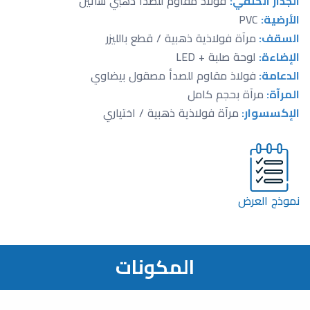
الجدار الخلفي:
فولاذ مقاوم للصدأ ذهبي ساتين
الأرضية:
PVC
السقف:
مرآة فولاذية ذهبية / قطع بالليزر
الإضاءة:
لوحة صلبة + LED
الدعامة:
فولاذ مقاوم للصدأ مصقول بيضاوي
المرآة:
مرآة بحجم كامل
الإكسسوار:
مرآة فولاذية ذهبية / اختياري
نموذج العرض
المكونات