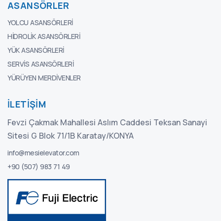
ASANSÖRLER
YOLCU ASANSÖRLERI
HIDROLIK ASANSÖRLERI
YÜK ASANSÖRLERI
SERVIS ASANSÖRLERI
YÜRÜYEN MERDIVENLER
İLETIŞIM
Fevzi Çakmak Mahallesi Aslım Caddesi Teksan Sanayi
Sitesi G Blok 71/1B Karatay/KONYA
info@mesielevator.com
+90 (507) 983 71 49