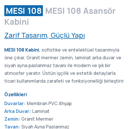
MESI 108
MESI 108 Asansör
Kabini
Zarif Tasarım, Güçlü Yapı
MESI 108 Kabini
, sofistike ve entelektüel tasarımıyla
öne çıkar. Granit mermer zemin, laminat arka duvar ve
siyah ayna paslanmaz tavanı ile modern ve şık bir
atmosfer yaratır. Üstün işçilik ve estetik detaylarla
ticari kullanımlarda zarafeti ve fonksiyonelliği birleştirir.
Özellikleri
Duvarlar:
Membran PVC Ahşap
Arka Duvar:
Laminat
Zemin:
Granit Mermer
Tavan:
Siyah Ayna Paslanmaz