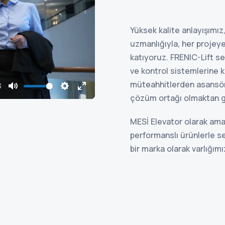
Yüksek kalite anlayışımız
uzmanlığıyla, her proj
katıyoruz. FRENIC-Lift se
ve kontrol sistemlerine 
müteahhitlerden asansör 
3
Mute
Settings
Enter
çözüm ortağı olmaktan 
fullscreen
MESİ Elevator olarak amac
performanslı ürünlerle s
bir marka olarak varlığım