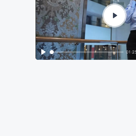
Play
01:2
Play