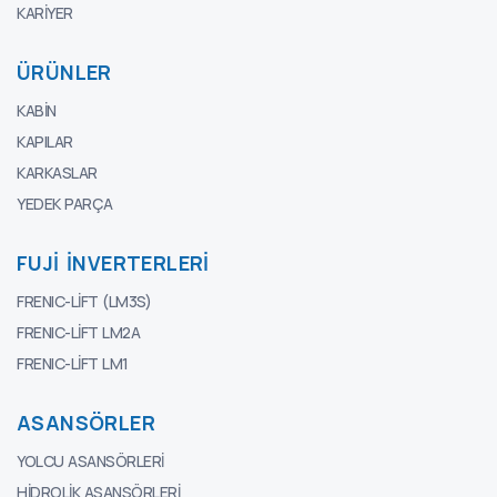
KARIYER
ÜRÜNLER
KABIN
KAPILAR
KARKASLAR
YEDEK PARÇA
FUJI İNVERTERLERI
FRENIC-LIFT (LM3S)
FRENIC-LIFT LM2A
FRENIC-LIFT LM1
ASANSÖRLER
YOLCU ASANSÖRLERI
HIDROLIK ASANSÖRLERI