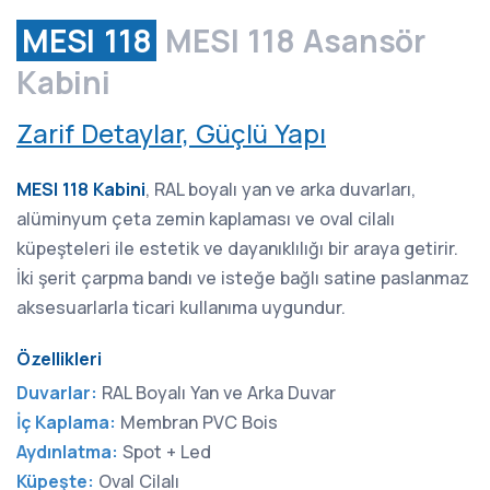
MESI 118
MESI 118 Asansör
Kabini
Zarif Detaylar, Güçlü Yapı
MESI 118 Kabini
, RAL boyalı yan ve arka duvarları,
alüminyum çeta zemin kaplaması ve oval cilalı
küpeşteleri ile estetik ve dayanıklılığı bir araya getirir.
İki şerit çarpma bandı ve isteğe bağlı satine paslanmaz
aksesuarlarla ticari kullanıma uygundur.
Özellikleri
Duvarlar:
RAL Boyalı Yan ve Arka Duvar
İç Kaplama:
Membran PVC Bois
Aydınlatma:
Spot + Led
Küpeşte:
Oval Cilalı