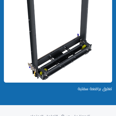
تعليق برافعة سفلية
C كاركاس تعليق